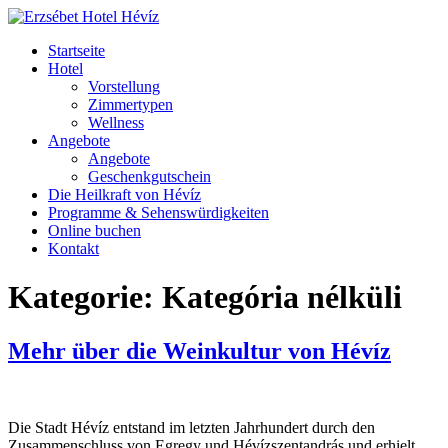
Zum
Inhalt
Startseite
springen
Hotel
Vorstellung
Zimmertypen
Wellness
Angebote
Angebote
Geschenkgutschein
Die Heilkraft von Hévíz
Programme & Sehenswürdigkeiten
Online buchen
Kontakt
Kategorie:
Kategória nélküli
Mehr über die Weinkultur von Hévíz
Die Stadt Hévíz entstand im letzten Jahrhundert durch den
Zusammenschluss von Egregy und Hévízszentandrás und erhielt