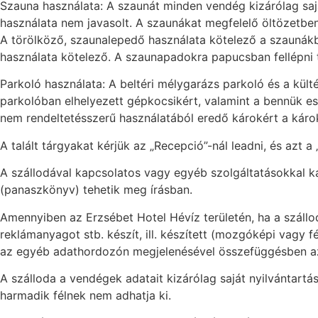
Szauna használata: A szaunát minden vendég kizárólag sajá
használata nem javasolt. A szaunákat megfelelő öltözetben
A törölköző, szaunalepedő használata kötelező a szaunákba
használata kötelező. A szaunapadokra papucsban fellépni ti
Parkoló használata: A beltéri mélygarázs parkoló és a külté
parkolóban elhelyezett gépkocsikért, valamint a bennük e
nem rendeltetésszerű használatából eredő károkért a károkoz
A talált tárgyakat kérjük az „Recepció”-nál leadni, és azt a
A szállodával kapcsolatos vagy egyéb szolgáltatásokkal ka
(panaszkönyv) tehetik meg írásban.
Amennyiben az Erzsébet Hotel Hévíz területén, ha a szállo
reklámanyagot stb. készít, ill. készített (mozgóképi vagy fé
az egyéb adathordozón megjelenésével összefüggésben az ü
A szálloda a vendégek adatait kizárólag saját nyilvántart
harmadik félnek nem adhatja ki.