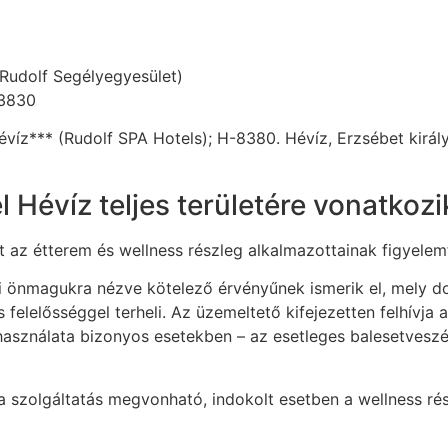
 Rudolf Segélyegyesület)
 3830
víz*** (Rudolf SPA Hotels); H-8380. Hévíz, Erzsébet király
 Hévíz teljes területére vonatkozi
 az étterem és wellness részleg alkalmazottainak figyelemfe
i önmagukra nézve kötelező érvényűnek ismerik el, mely d
elelősséggel terheli. Az üzemeltető kifejezetten felhívja 
használata bizonyos esetekben – az esetleges balesetveszél
l a szolgáltatás megvonható, indokolt esetben a wellness ré