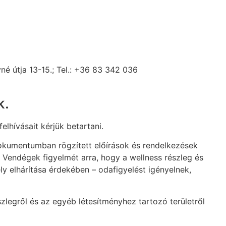
né útja 13-15.; Tel.: +36 83 342 036
k.
lhívásait kérjük betartani.
okumentumban rögzített előírások és rendelkezések
a Vendégek figyelmét arra, hogy a wellness részleg és
y elhárítása érdekében – odafigyelést igényelnek,
szlegről és az egyéb létesítményhez tartozó területről