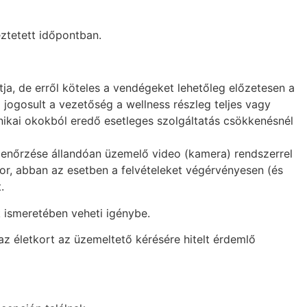
eztetett időpontban.
ja, de erről köteles a vendégeket lehetőleg előzetesen a
 jogosult a vezetőség a wellness részleg teljes vagy
hnikai okokból eredő esetleges szolgáltatás csökkenésnél
 ellenőrzése állandóan üzemelő video (kamera) rendszerrel
 sor, abban az esetben a felvételeket végérvényesen (és
.
k ismeretében veheti igénybe.
(az életkort az üzemeltető kérésére hitelt érdemlő