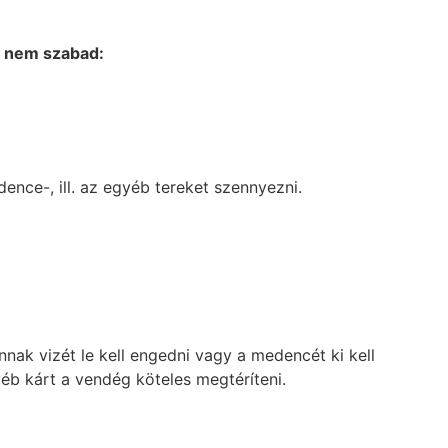
n nem szabad:
dence-, ill. az egyéb tereket szennyezni.
nak vizét le kell engedni vagy a medencét ki kell
yéb kárt a vendég köteles megtéríteni.