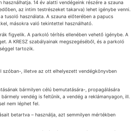
használhatja. 14 év alatti vendégeink részére a szauna
dőben, az intim testrészeket takarva) lehet igénybe venni.
 a tusoló használata. A szauna előterében a papucs
kel, másokra való tekintettel használható.
rák figyelik. A parkoló térítés ellenében vehető igénybe. A
séget. A KRESZ szabályainak megszegéséből, és a parkoló
séggel tartozik.
l szóban-, illetve az ott elhelyezett vendégkönyvben
ltatásának bármilyen célú bemutatására-, propagálására
, bármely vendég is feltűnik, a vendég a reklámanyagon, ill.
el nem léphet fel.
ásait betartva – használja, azt semmilyen mértékben