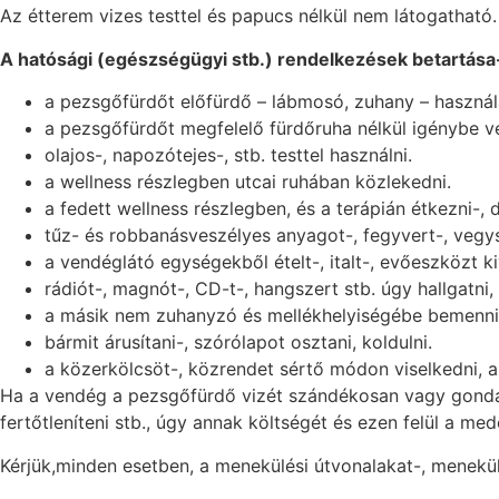
Az étterem vizes testtel és papucs nélkül nem látogatható.
A hatósági (egészségügyi stb.) rendelkezések betartása
a pezsgőfürdőt előfürdő – lábmosó, zuhany – használa
a pezsgőfürdőt megfelelő fürdőruha nélkül igénybe ve
olajos-, napozótejes-, stb. testtel használni.
a wellness részlegben utcai ruhában közlekedni.
a fedett wellness részlegben, és a terápián étkezni-, 
tűz- és robbanásveszélyes anyagot-, fegyvert-, vegys
a vendéglátó egységekből ételt-, italt-, evőeszközt ki
rádiót-, magnót-, CD-t-, hangszert stb. úgy hallgatni
a másik nem zuhanyzó és mellékhelyiségébe bemenni
bármit árusítani-, szórólapot osztani, koldulni.
a közerkölcsöt-, közrendet sértő módon viselkedni, 
Ha a vendég a pezsgőfürdő vizét szándékosan vagy gondatlan
fertőtleníteni stb., úgy annak költségét és ezen felül a me
Kérjük,minden esetben, a menekülési útvonalakat-, menekül