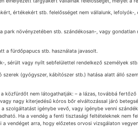
elhelyezett tárgyakért vállalnak felelősséget, melyet a re
gyakért, értékekért stb. felelősséget nem vállalunk, lefolyó
y a park növényzetében stb. szándékosan-, vagy gondatlan m
tt a fürdőpapucs stb. használata javasolt.
, sérült vagy nyílt sebfelülettel rendelkező személyek stb
ozó szerek (gyógyszer, kábítószer stb.) hatása alatt álló sz
ján a közfürdőt nem látogathatják: – a lázas, továbbá fert
ő, vagy nagy kiterjedésű kóros bőr elváltozással járó betegs
 a szolgáltatást igénybe vevő, vagy igénybe venni szándék
ható. Ha a vendég a fenti tisztasági feltételeknek nem fele
ni a vendéget arra, hogy előzetes orvosi vizsgálaton vegyen