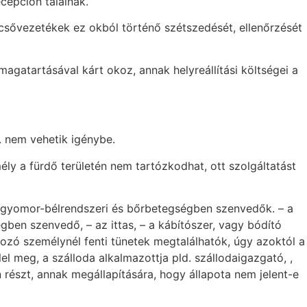
cepción találnak.
k-, csővezetékek ez okból történő szétszedését, ellenőrzését
agatartásával kárt okoz, annak helyreállítási költségei a
. nem vehetik igénybe.
emély a fürdő területén nem tartózkodhat, ott szolgáltatást
őző gyomor-bélrendszeri és bőrbetegségben szenvedők. – a
égben szenvedő, – az ittas, – a kábítószer, vagy bódító
ozó személynél fenti tünetek megtalálhatók, úgy azoktól a
l meg, a szálloda alkalmazottja pld. szállodaigazgató, ,
 részt, annak megállapítására, hogy állapota nem jelent-e