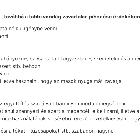
-, továbbá a többi vendég zavartalan pihenése érdekébe
ta nélkül igénybe venni.
nni.
dohányozni-, szeszes italt fogyasztani-, szemetelni és a me
zert stb. behozni.
vinni.
, illetve használni, hogy az mások nyugalmát zavarja.
.
az együttélés szabályait bármilyen módon megsérteni.
ul szennyezi és azért a medencét le kell zárni, illetve an
dence használatának kieséséből eredő bevételkiesést ill. eg
ési ajtókat-, tűzcsapokat stb. szabadon hagyni.