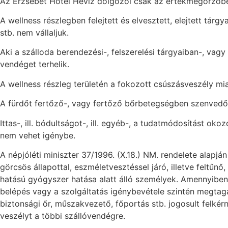
Az Erzsébet Hotel Hévíz dolgozói csak az értékmegőrzőben 
A wellness részlegben felejtett és elvesztett, elejtett tár
stb. nem vállaljuk.
Aki a szálloda berendezési-, felszerelési tárgyaiban-, vag
vendéget terhelik.
A wellness részleg területén a fokozott csúszásveszély mia
A fürdőt fertőző-, vagy fertőző bőrbetegségben szenvedők-
Ittas-, ill. bódultságot-, ill. egyéb-, a tudatmódosítást ok
nem vehet igénybe.
A népjóléti miniszter 37/1996. (X.18.) NM. rendelete alap
görcsös állapottal, eszméletvesztéssel járó, illetve feltűn
hatású gyógyszer hatása alatt álló személyek. Amennyiben
belépés vagy a szolgáltatás igénybevétele szintén megtagad
biztonsági őr, műszakvezető, főportás stb. jogosult felkér
veszélyt a többi szállóvendégre.