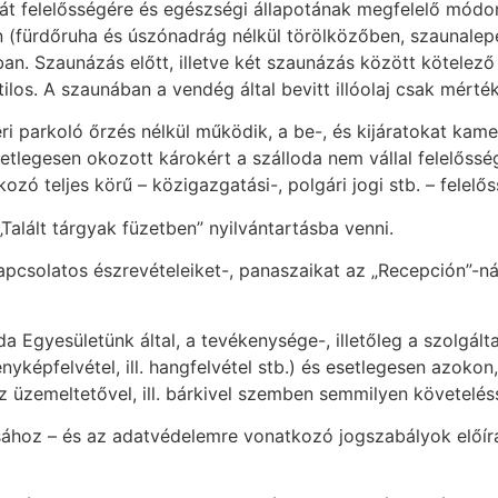
t felelősségére és egészségi állapotának megfelelő módon 
 (fürdőruha és úszónadrág nélkül törölközőben, szaunalepe
n. Szaunázás előtt, illetve két szaunázás között kötelező
los. A szaunában a vendég által bevitt illóolaj csak mérték
ri parkoló őrzés nélkül működik, a be-, és kijáratokat kame
setlegesen okozott károkért a szálloda nem vállal felelős
ó teljes körű – közigazgatási-, polgári jogi stb. – felelős
 „Talált tárgyak füzetben” nyilvántartásba venni.
pcsolatos észrevételeiket-, panaszaikat az „Recepción”-ná
da Egyesületünk által, a tevékenysége-, illetőleg a szolgá
nyképfelvétel, ill. hangfelvétel stb.) és esetlegesen azokon
zemeltetővel, ill. bárkivel szemben semmilyen követeléss
ásához – és az adatvédelemre vonatkozó jogszabályok előír