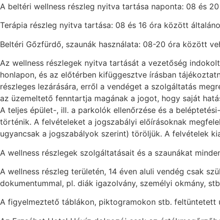
A beltéri wellness részleg nyitva tartása naponta: 08 és 20
Terápia részleg nyitva tartása: 08 és 16 óra között általán
Beltéri Gőzfürdő, szaunák használata: 08-20 óra között v
Az wellness részlegek nyitva tartását a vezetőség indokolt
honlapon, és az előtérben kifüggesztve írásban tájékoztatn
részleges lezárására, erről a vendéget a szolgáltatás meg
az üzemeltető fenntartja magának a jogot, hogy saját hatá
A teljes épület-, ill. a parkolók ellenőrzése és a belépte
történik. A felvételeket a jogszabályi előírásoknak megfele
ugyancsak a jogszabályok szerint) töröljük. A felvételek k
A wellness részlegek szolgáltatásait és a szaunákat minde
A wellness részleg területén, 14 éven aluli vendég csak szül
dokumentummal, pl. diák igazolvány, személyi okmány, stb.
A figyelmeztető táblákon, piktogramokon stb. feltüntetet