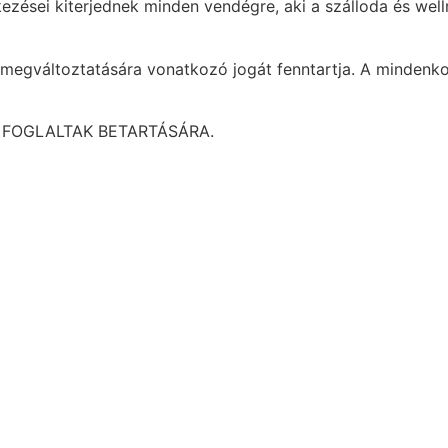
ezései kiterjednek minden vendégre, aki a szálloda és well
 megváltoztatására vonatkozó jogát fenntartja. A mindenko
 FOGLALTAK BETARTÁSÁRA.