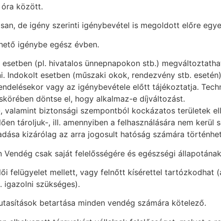
 óra között.
osan, de igény szerinti igénybevétel is megoldott előre egy
ehető igénybe egész évben.
 esetben (pl. hivatalos ünnepnapokon stb.) megváltoztathat
i. Indokolt esetben (műszaki okok, rendezvény stb. esetén)
rendelésekor vagy az igénybevétele előtt tájékoztatja. Tec
skörében döntse el, hogy alkalmaz-e díjváltozást.
tési-, valamint biztonsági szempontból kockázatos területek
lően tároljuk-, ill. amennyiben a felhasználására nem kerül
iadása kizárólag az arra jogosult hatóság számára történhet
n Vendég csak saját felelősségére és egészségi állapotána
ői felügyelet mellett, vagy felnőtt kísérettel tartózkodhat 
 igazolni szükséges).
t utasítások betartása minden vendég számára kötelező.