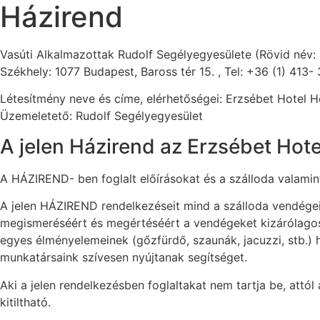
Házirend
Vasúti Alkalmazottak Rudolf Segélyegyesülete (Rövid név:
Székhely: 1077 Budapest, Baross tér 15. , Tel: +36 (1) 413-
Létesítmény neve és címe, elérhetőségei: Erzsébet Hotel Hé
Üzemeletető: Rudolf Segélyegyesület
A jelen Házirend az Erzsébet Hotel
A HÁZIREND- ben foglalt előírásokat és a szálloda valamint
A jelen HÁZIREND rendelkezéseit mind a szálloda vendége
megismeréséért és megértéséért a vendégeket kizárólagos f
egyes élményelemeinek (gőzfürdő, szaunák, jacuzzi, stb.) 
munkatársaink szívesen nyújtanak segítséget.
Aki a jelen rendelkezésben foglaltakat nem tartja be, attó
kitiltható.