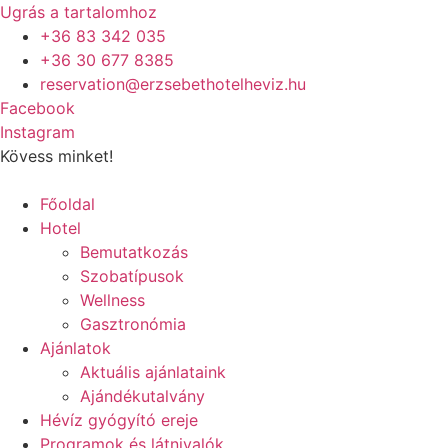
Ugrás a tartalomhoz
+36 83 342 035
+36 30 677 8385
reservation@erzsebethotelheviz.hu
Facebook
Instagram
Kövess minket!
Főoldal
Hotel
Bemutatkozás
Szobatípusok
Wellness
Gasztronómia
Ajánlatok
Aktuális ajánlataink
Ajándékutalvány
Hévíz gyógyító ereje
Programok és látnivalók