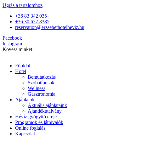
Ugrás a tartalomhoz
+36 83 342 035
+36 30 677 8385
reservation@erzsebethotelheviz.hu
Facebook
Instagram
Kövess minket!
Főoldal
Hotel
Bemutatkozás
Szobatípusok
Wellness
Gasztronómia
Ajánlatok
Aktuális ajánlataink
Ajándékutalvány
Hévíz gyógyító ereje
Programok és látnivalók
Online foglalás
Kapcsolat