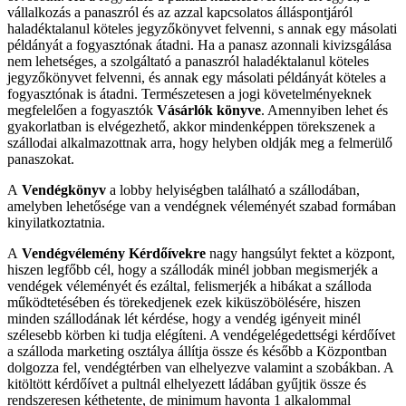
vállalkozás a panaszról és az azzal kapcsolatos álláspontjáról
haladéktalanul köteles jegyzőkönyvet felvenni, s annak egy másolati
példányát a fogyasztónak átadni. Ha a panasz azonnali kivizsgálása
nem lehetséges, a szolgáltató a panaszról haladéktalanul köteles
jegyzőkönyvet felvenni, és annak egy másolati példányát köteles a
fogyasztónak is átadni. Természetesen a jogi követelményeknek
megfelelően a fogyasztók
Vásárlók könyve
. Amennyiben lehet és
gyakorlatban is elvégezhető, akkor mindenképpen törekszenek a
szállodai alkalmazottnak arra, hogy helyben oldják meg a felmerülő
panaszokat.
A
Vendégkönyv
a lobby helyiségben található a szállodában,
amelyben lehetősége van a vendégnek véleményét szabad formában
kinyilatkoztatnia.
A
Vendégvélemény Kérdőívekre
nagy hangsúlyt fektet a központ,
hiszen legfőbb cél, hogy a szállodák minél jobban megismerjék a
vendégek véleményét és ezáltal, felismerjék a hibákat a szálloda
működtetésében és törekedjenek ezek kiküszöbölésére, hiszen
minden szállodának lét kérdése, hogy a vendég igényeit minél
szélesebb körben ki tudja elégíteni. A vendégelégedettségi kérdőívet
a szálloda marketing osztálya állítja össze és később a Központban
dolgozza fel, vendégtérben van elhelyezve valamint a szobákban. A
kitöltött kérdőívet a pultnál elhelyezett ládában gyűjtik össze és
rendszeresen kéthetente, de minimum havonta 1 alkalommal