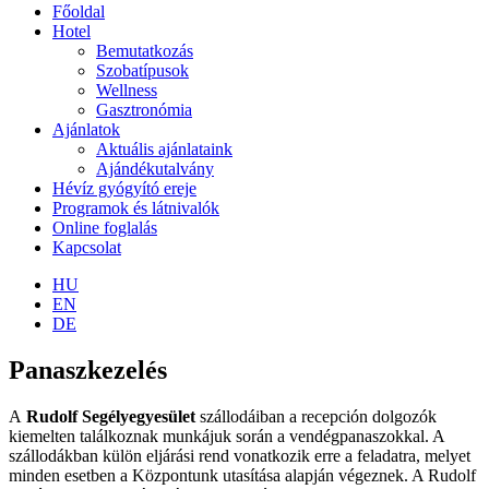
Főoldal
Hotel
Bemutatkozás
Szobatípusok
Wellness
Gasztronómia
Ajánlatok
Aktuális ajánlataink
Ajándékutalvány
Hévíz gyógyító ereje
Programok és látnivalók
Online foglalás
Kapcsolat
HU
EN
DE
Panaszkezelés
A
Rudolf Segélyegyesület
szállodáiban a recepción dolgozók
kiemelten találkoznak munkájuk során a vendégpanaszokkal. A
szállodákban külön eljárási rend vonatkozik erre a feladatra, melyet
minden esetben a Központunk utasítása alapján végeznek. A Rudolf