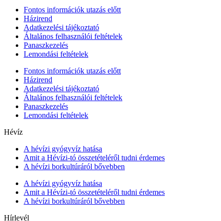
Fontos információk utazás előtt
Házirend
Adatkezelési tájékoztató
Általános felhasználói feltételek
Panaszkezelés
Lemondási feltételek
Fontos információk utazás előtt
Házirend
Adatkezelési tájékoztató
Általános felhasználói feltételek
Panaszkezelés
Lemondási feltételek
Hévíz
A hévízi gyógyvíz hatása
Amit a Hévízi-tó összetételéről tudni érdemes
A hévízi borkultúráról bővebben
A hévízi gyógyvíz hatása
Amit a Hévízi-tó összetételéről tudni érdemes
A hévízi borkultúráról bővebben
Hírlevél