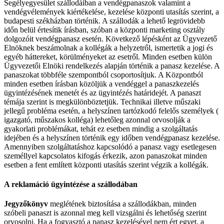
Segélyegyesület szállodáiban a vendégpanaszok valamint a
vendégvélemények kiértékelése, kezelése központi utasítás szerint, a
budapesti székházban történik. A szállodák a lehető legrövidebb
időn belül értesítik írásban, szóban a központi marketing osztály
dolgozóit vendégpanasz esetén. Következő lépésként az Ügyvezető
Elnöknek beszámolnak a kollégák a helyzetről, ismertetik a jogi és
egyéb háttereket, körülményeket az esetről. Minden esetben külön
Ügyvezetői Elnöki rendelkezés alapján történik a panasz kezelése. A
panaszokat többféle szempontból csoportosítjuk. A Központból
minden esetben írásban közöljük a vendéggel a panaszkezelés
ügyintézésének menetét és az ügyintézés határidejét. A panaszt
témája szerint is megkülönböztetjük. Technikai illetve műszaki
jellegű probléma esetén, a helyszínen tartózkodó felelős személyek (
igazgató, műszakos kolléga) lehetőleg azonnal orvosolják a
gyakorlati problémákat, tehát ez esetben mindig a szolgáltatás
idejében és a helyszínen történik egy időben vendégpanasz kezelése.
Amennyiben szolgáltatáshoz kapcsolódó a panasz vagy esetlegesen
személlyel kapcsolatos kifogás érkezik, azon panaszokat minden
esetben a fent említett központi utasítás szerint végzik a kollégák.
A reklamáció ügyintézése a szállodában
Jegyzőkönyv
meglétének biztosítása a szállodákban, minden
szóbeli panaszt is azonnal meg kell vizsgálni és lehetőség szerint
orvosolni. Ha a fogyasztó a panasz kezelésével nem ért egyet, a