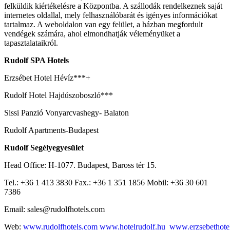
felküldik kiértékelésre a Központba. A szállodák rendelkeznek saját
internetes oldallal, mely felhasználóbarát és igényes információkat
tartalmaz. A weboldalon van egy felület, a házban megfordult
vendégek számára, ahol elmondhatják véleményüket a
tapasztalataikról.
Rudolf SPA Hotels
Erzsébet Hotel Hévíz***+
Rudolf Hotel Hajdúszoboszló***
Sissi Panzió Vonyarcvashegy- Balaton
Rudolf Apartments-Budapest
Rudolf Segélyegyesület
Head Office: H-1077. Budapest, Baross tér 15.
Tel.: +36 1 413 3830 Fax.: +36 1 351 1856 Mobil: +36 30 601
7386
Email: sales@rudolfhotels.com
Web:
www.rudolfhotels.com
www.hotelrudolf.hu
www.erzsebethote