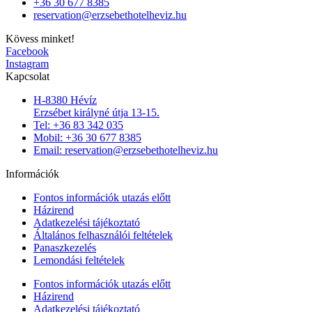
+36 30 677 8385
reservation@erzsebethotelheviz.hu
Kövess minket!
Facebook
Instagram
Kapcsolat
H-8380 Hévíz
Erzsébet királyné útja 13-15.
Tel: +36 83 342 035
Mobil: +36 30 677 8385
Email: reservation@erzsebethotelheviz.hu
Információk
Fontos információk utazás előtt
Házirend
Adatkezelési tájékoztató
Általános felhasználói feltételek
Panaszkezelés
Lemondási feltételek
Fontos információk utazás előtt
Házirend
Adatkezelési tájékoztató