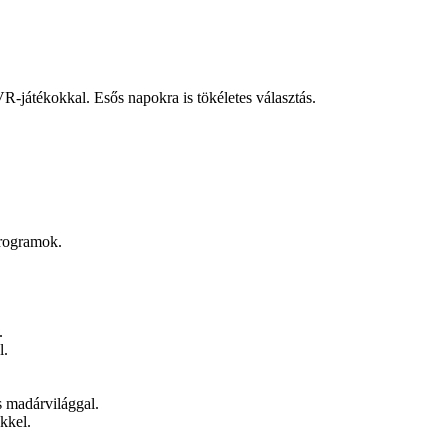
-játékokkal. Esős napokra is tökéletes választás.
programok.
.
l.
s madárvilággal.
kkel.