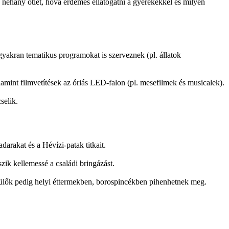
néhány ötlet, hová érdemes ellátogatni a gyerekekkel és milyen
gyakran tematikus programokat is szerveznek (pl. állatok
mint filmvetítések az óriás LED-falon (pl. mesefilmek és musicalek).
selik.
arakat és a Hévízi-patak titkait.
zik kellemessé a családi bringázást.
zülők pedig helyi éttermekben, borospincékben pihenhetnek meg.