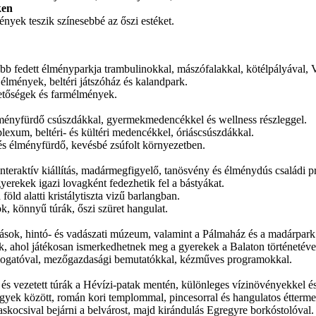
ken
nyek teszik színesebbé az őszi estéket.
 fedett élményparkja trambulinokkal, mászófalakkal, kötélpályával, VR
élmények, beltéri játszóház és kalandpark.
hetőségek és farmélmények.
ményfürdő csúszdákkal, gyermekmedencékkel és wellness részleggel.
exum, beltéri- és kültéri medencékkel, óriáscsúszdákkal.
 és élményfürdő, kevésbé zsúfolt környezetben.
nteraktív kiállítás, madármegfigyelő, tanösvény és élménydús családi 
yerekek igazi lovagként fedezhetik fel a bástyákat.
föld alatti kristálytiszta vizű barlangban.
k, könnyű túrák, őszi szüret hangulat.
tások, hintó- és vadászati múzeum, valamint a Pálmaház és a madárpark
tok, ahol játékosan ismerkedhetnek meg a gyerekek a Balaton történetéve
mogatóval, mezőgazdasági bemutatókkal, kézműves programokkal.
és vezetett túrák a Hévízi-patak mentén, különleges vízinövényekkel é
gyek között, román kori templommal, pincesorral és hangulatos étterme
askocsival bejárni a belvárost, majd kirándulás Egregyre borkóstolóval.