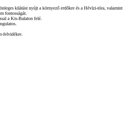
leges kilátást nyújt a környező erdőkre és a Hévízi-tóra, valamint
em fontosságát.
ssal a Kis-Balaton felé.
ngulatos.
n-felvidékre.