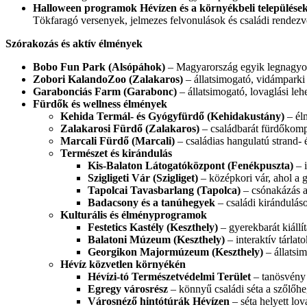
Halloween programok Hévízen és a környékbeli települése
Tökfaragó versenyek, jelmezes felvonulások és családi rendezvé
Szórakozás és aktív élmények
Bobo Fun Park (Alsópáhok)
– Magyarország egyik legnagyobb
Zobori KalandoZoo (Zalakaros)
– állatsimogató, vidámparki 
Garabonciás Farm (Garabonc)
– állatsimogató, lovaglási le
Fürdők és wellness élmények
Kehida Termál- és Gyógyfürdő (Kehidakustány)
– él
Zalakarosi Fürdő (Zalakaros)
– családbarát fürdőkompl
Marcali Fürdő (Marcali)
– családias hangulatú strand-
Természet és kirándulás
Kis-Balaton Látogatóközpont (Fenékpuszta)
– i
Szigligeti Vár (Szigliget)
– középkori vár, ahol a g
Tapolcai Tavasbarlang (Tapolca)
– csónakázás a 
Badacsony és a tanúhegyek
– családi kiránduláso
Kulturális és élményprogramok
Festetics Kastély (Keszthely)
– gyerekbarát kiállí
Balatoni Múzeum (Keszthely)
– interaktív tárla
Georgikon Majormúzeum (Keszthely)
– állatsi
Hévíz közvetlen környékén
Hévízi-tó Természetvédelmi Terület
– tanösvény 
Egregy városrész
– könnyű családi séta a szőlőhe
Városnéző hintótúrák Hévízen
– séta helyett lov