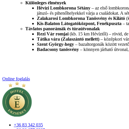
Különleges élmények
Hévízi Lombkorona Sétány
– az első lombkorona
játszó- és pihenőhelyekkel várja a családokat. A s
Zalakarosi Lombkorona Tanösvény és Kilátó
(k
Kis-Balaton Látogatóközpont, Fenékpuszta
– ta
Távlatos panorámák és túraútvonalak
Rezi Vár romjai
(kb. 15 km Hévíztől) – rövid, de 
Tátika vára (Zalaszántó mellett)
– középkori vár
Szent György-hegy
– bazaltorgonák között vezető
Badacsony tanösvény
– könnyen járható útvonal,
Online foglalás
+36 83 342 035