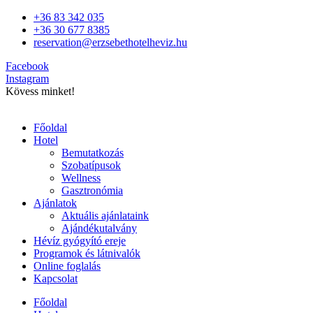
Ugrás
+36 83 342 035
a
+36 30 677 8385
tartalomhoz
reservation@erzsebethotelheviz.hu
Facebook
Instagram
Kövess minket!
Főoldal
Hotel
Bemutatkozás
Szobatípusok
Wellness
Gasztronómia
Ajánlatok
Aktuális ajánlataink
Ajándékutalvány
Hévíz gyógyító ereje
Programok és látnivalók
Online foglalás
Kapcsolat
Főoldal