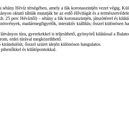
 sétány Hévíz térségében, amely a fák koronaszintjén vezet végig. Külön
étányon oktató táblák mutatják be az erdő élővilágát és a természetvédel
b. 25 perc Hévíztől) – sétány a fák koronaszintjén, játszótérrel és kilátá
nösvények, madármegfigyelők, interaktív kiállítás; ősszel különösen ha
látványos túra, gyerekekkel is teljesíthető, gyönyörű kilátással a Balato
rom, erdei túrával megközelíthető.
 kirándulóút, ősszel szüret idején különösen hangulatos.
 pihenőkkel és kilátópontokkal.