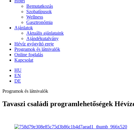
Hotel
Bemutatkozás
Szobatípusok
Wellness
Gasztronómia
Ajánlatok
Aktuális ajánlataink
Ajándékutalvány
Hévíz gyógyító ereje
Programok és látnivalók
Online foglalás
Kapcsolat
HU
EN
DE
Programok és látnivalók
Tavaszi családi programlehetőségek Hévíz