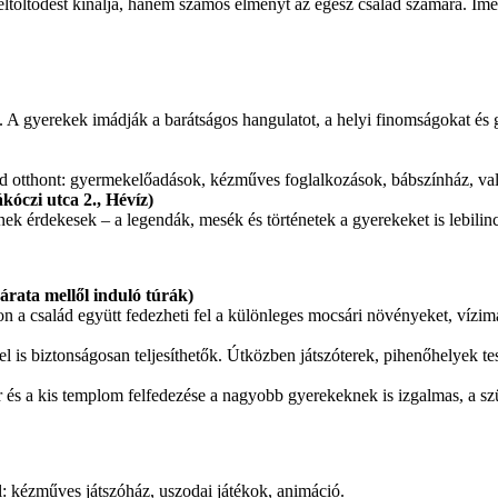
töltődést kínálja, hanem számos élményt az egész család számára. Íme 
. A gyerekek imádják a barátságos hangulatot, a helyi finomságokat és 
d otthont: gyermekelőadások, kézműves foglalkozások, bábszínház, vala
kóczi utca 2., Hévíz)
k érdekesek – a legendák, mesék és történetek a gyerekeket is lebilinc
árata mellől induló túrák)
 a család együtt fedezheti fel a különleges mocsári növényeket, vízimad
is biztonságosan teljesíthetők. Útközben játszóterek, pihenőhelyek tes
r és a kis templom felfedezése a nagyobb gyerekeknek is izgalmas, a s
: kézműves játszóház, uszodai játékok, animáció.