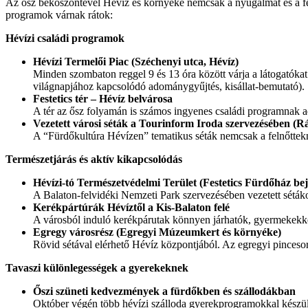
Az ősz beköszöntével Hévíz és környéke nemcsak a nyugalmat és a fel
programok várnak rátok:
Hévízi családi programok
Hévízi Termelői Piac (Széchenyi utca, Hévíz)
Minden szombaton reggel 9 és 13 óra között várja a látogatókat
világnapjához kapcsolódó adománygyűjtés, kisállat-bemutató).
Festetics tér – Hévíz belvárosa
A tér az ősz folyamán is számos ingyenes családi programnak a
Vezetett városi séták a Tourinform Iroda szervezésében (Rá
A “Fürdőkultúra Hévízen” tematikus séták nemcsak a felnőttekne
Természetjárás és aktív kikapcsolódás
Hévízi-tó Természetvédelmi Terület (Festetics Fürdőház bej
A Balaton-felvidéki Nemzeti Park szervezésében vezetett sétákon
Kerékpártúrák Hévíztől a Kis-Balaton felé
A városból induló kerékpárutak könnyen járhatók, gyermekekkel 
Egregy városrész (Egregyi Múzeumkert és környéke)
Rövid sétával elérhető Hévíz központjából. Az egregyi pinceso
Tavaszi különlegességek a gyerekeknek
Őszi szüneti kedvezmények a fürdőkben és szállodákban
Október végén több hévízi szálloda gyerekprogramokkal készül